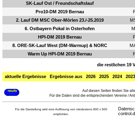
SK-Lauf Ost / Freundschaftslauf
Pro10-DM 2019 Bernau
R
2. Lauf DM MSC Ober-Mörlen 23./-25.2019
MS
6. Ostbayern Pokal in Osterhofen
M
HPI-DM 2019 Bernau
R
8. ORE-SK-Lauf West (DM-Warmup) & NORC
MA
Warm Up HPI-DM 2019 Bernau
R
die restlichen 19
aktuelle Ergebnisse
Ergebnisse aus
2026
2025
2024
202
Auf diesen Seiten finden Sie all
Für die Daten sind die entsprechenden Vereine / Anbie
Datensc
Für die Darstellung wird eine Auflösung von mindestens 800 x 600
control.
empfohlen.