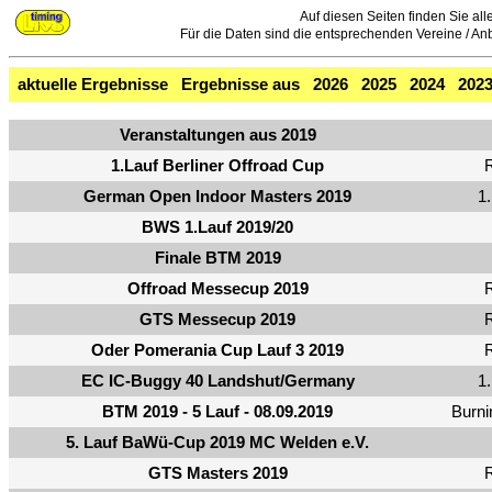
Auf diesen Seiten finden Sie all
Für die Daten sind die entsprechenden Vereine / Anbie
aktuelle Ergebnisse
Ergebnisse aus
2026
2025
2024
202
Veranstaltungen aus 2019
1.Lauf Berliner Offroad Cup
R
German Open Indoor Masters 2019
1
BWS 1.Lauf 2019/20
Finale BTM 2019
Offroad Messecup 2019
R
GTS Messecup 2019
R
Oder Pomerania Cup Lauf 3 2019
R
EC IC-Buggy 40 Landshut/Germany
1
BTM 2019 - 5 Lauf - 08.09.2019
Burni
5. Lauf BaWü-Cup 2019 MC Welden e.V.
GTS Masters 2019
R