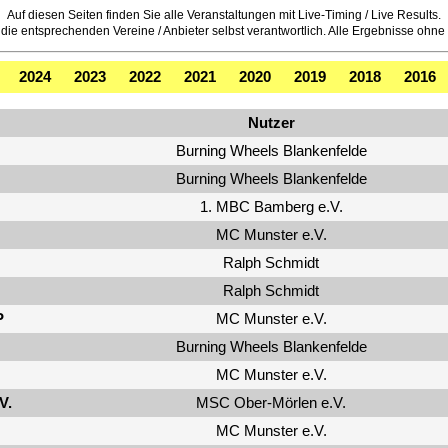
Auf diesen Seiten finden Sie alle Veranstaltungen mit Live-Timing / Live Results.
die entsprechenden Vereine / Anbieter selbst verantwortlich. Alle Ergebnisse ohne of
2024
2023
2022
2021
2020
2019
2018
2016
Nutzer
Burning Wheels Blankenfelde
Burning Wheels Blankenfelde
1. MBC Bamberg e.V.
MC Munster e.V.
Ralph Schmidt
Ralph Schmidt
P
MC Munster e.V.
Burning Wheels Blankenfelde
MC Munster e.V.
V.
MSC Ober-Mörlen e.V.
MC Munster e.V.